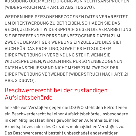
AUSÜBUNG ODER VERTEIDIGUNG VON RECHTSANSPRÜCHEN
(WIDERSPRUCH NACH ART. 21 ABS. 1 DSGVO).
WERDEN IHRE PERSONENBEZOGENEN DATEN VERARBEITET,
UM DIREKTWERBUNG ZU BETREIBEN, SO HABEN SIE DAS
RECHT, JEDERZEIT WIDERSPRUCH GEGEN DIE VERARBEITUNG
SIE BETREFFENDER PERSONENBEZOGENER DATEN ZUM
ZWECKE DERARTIGER WERBUNG EINZULEGEN; DIES GILT
AUCH FÜR DAS PROFILING, SOWEIT ES MIT SOLCHER
DIREKTWERBUNG IN VERBINDUNG STEHT. WENN SIE
WIDERSPRECHEN, WERDEN IHRE PERSONENBEZOGENEN
DATEN ANSCHLIESSEND NICHT MEHR ZUM ZWECKE DER
DIREKTWERBUNG VERWENDET (WIDERSPRUCH NACH ART. 21
ABS. 2 DSGVO).
Beschwerde­recht bei der zuständigen
Aufsichts­behörde
Im Falle von Verstößen gegen die DSGVO steht den Betroffenen
ein Beschwerderecht bei einer Aufsichtsbehörde, insbesondere
in dem Mitgliedstaat ihres gewöhnlichen Aufenthalts, ihres
Arbeitsplatzes oder des Orts des mutmaßlichen Verstoßes zu.
Das Beschwerderecht besteht unbeschadet anderweitiger