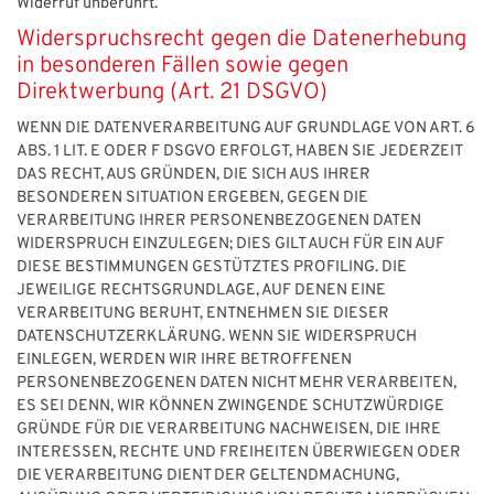
Widerruf unberührt.
Widerspruchsrecht gegen die Datenerhebung
in besonderen Fällen sowie gegen
Direktwerbung (Art. 21 DSGVO)
WENN DIE DATENVERARBEITUNG AUF GRUNDLAGE VON ART. 6
ABS. 1 LIT. E ODER F DSGVO ERFOLGT, HABEN SIE JEDERZEIT
DAS RECHT, AUS GRÜNDEN, DIE SICH AUS IHRER
BESONDEREN SITUATION ERGEBEN, GEGEN DIE
VERARBEITUNG IHRER PERSONENBEZOGENEN DATEN
WIDERSPRUCH EINZULEGEN; DIES GILT AUCH FÜR EIN AUF
DIESE BESTIMMUNGEN GESTÜTZTES PROFILING. DIE
JEWEILIGE RECHTSGRUNDLAGE, AUF DENEN EINE
VERARBEITUNG BERUHT, ENTNEHMEN SIE DIESER
DATENSCHUTZERKLÄRUNG. WENN SIE WIDERSPRUCH
EINLEGEN, WERDEN WIR IHRE BETROFFENEN
PERSONENBEZOGENEN DATEN NICHT MEHR VERARBEITEN,
ES SEI DENN, WIR KÖNNEN ZWINGENDE SCHUTZWÜRDIGE
GRÜNDE FÜR DIE VERARBEITUNG NACHWEISEN, DIE IHRE
INTERESSEN, RECHTE UND FREIHEITEN ÜBERWIEGEN ODER
DIE VERARBEITUNG DIENT DER GELTENDMACHUNG,