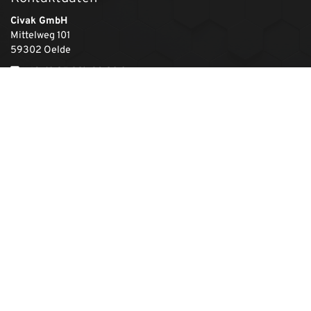
Civak GmbH
Mittelweg 101
59302 Oelde
+49-(0 25 22)-83 20 0
+49-(0 25 22)-83 20 20
info@civakgmbh.de
Unsere Branchen
Baumaschinen
Automotive
Nutzfahrzeuge
Railway
Industrie
Windenergie